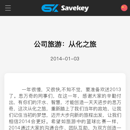
首页
公司旅游：从化之旅
智能产品
2014-01-03
服务
资讯
一年很慢，又很快,不知不觉，要准备欢送2013
了。思万奇的同事们，在这一年，感谢大家的辛勤付
品牌
出，有你们的汗水、智慧，才能创造一天天进步的思万
奇，这次从化之旅，重新踏上了我们当年的故地，让我
们记住当初的梦想，迈开大步向新的旅程出发，让我们
联系我们
相信2014会更好。希望如旅游中的篮球比赛一样，
2014通过大家的沟通合作、团队互助，为双方创造一